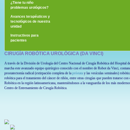
¿Tiene tu niño
problemas urológicos?
Avances terapéuticos y
tecnológicos de nuestra
unidad
Instructivos para
pacientes
CIRUGÍA ROBÓTICA UROLÓGICA (DA VINCI)
A través de la División de Urología del Centro Nacional de Cirugía Robótica del Hospital 
marcha este avanzado equipo quirúrgico conocido con el nombre de Robot da Vinci, contando 
prostatectomía radical (extirpación completa de la
próstata
y las vesículas seminales) robótica
robótica para el tratamiento del cáncer de riñón, entre otras cirugías que pueden tratarse co
Robótica en la región latinoamericana, manteniéndonos a la vanguardia de los más moderno
Centro de Entrenamiento de Cirugía Robótica.