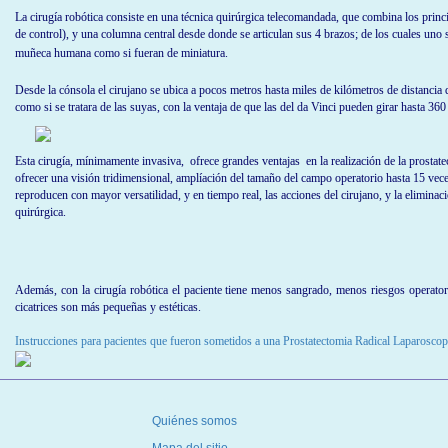
La cirugía robótica consiste en una técnica quirúrgica telecomandada, que combina los princip
de control), y una columna central desde donde se articulan sus 4 brazos; de los cuales uno 
muñeca humana como si fueran
de miniatura.
Desde la cónsola el cirujano se ubica a pocos metros hasta miles de kilómetros de distancia d
como si se tratara de las suyas, con la ventaja de que las del da Vinci pueden girar hasta 360
Esta cirugía, mínimamente invasiva, ofrece grandes ventajas en la realización de la prostatect
ofrecer una visión tridimensional, amplíación del tamaño del campo operatorio hasta 15 ve
reproducen con mayor versatilidad, y en tiempo real, las acciones del cirujano, y la elimin
quirúrgica.
Además, con la
cirugía robótica el paciente tiene menos sangrado, menos riesgos operato
cicatrices son más pequeñas y estéticas.
Instrucciones para pacientes que fueron sometidos a una Prostatectomia Radical Laparoscopi
Quiénes somos
Mapa del sitio