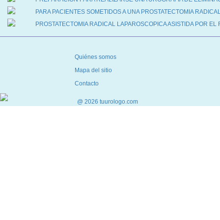
PREPARACIÓN PARA REALIZARSE UNA BIOPSIA PROSTÁTICA T
PREPARACIÓN PARA REALIZARSE UNA UROGRAFÍA DE ELIMINA
PARA PACIENTES SOMETIDOS A UNA PROSTATECTOMIA RADICAL 
PROSTATECTOMIA RADICAL LAPAROSCOPICA ASISTIDA POR EL 
Quiénes somos
Mapa del sitio
Contacto
@ 2026 tuurologo.com