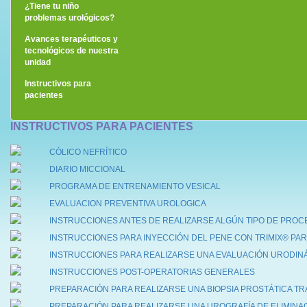
¿Eres hombre?
¿Tiene tu niño
problemas urológicos?
Avances terapéuticos y
tecnológicos de nuestra
unidad
Instructivos para
pacientes
INSTRUCTIVOS PARA PACIENTES
CÓLICO NEFRÍTICO
DIARIO MICCIONAL
PROGRAMA DE ENTRENAMIENTO VESICAL
EVALUACION PREVENTIVA UROLOGICA
INSTRUCCIONES ANTES DE REALIZARSE ALGÚN TIPO DE PROC
INSTRUCCIONES PARA INYECCIÓN DEL PENE CON TRIMIX® PARA
INSTRUCCIONES PARA REALIZARSE UNA EVALUACIÓN URODINÁ
INSTRUCCIONES POST-OPERATORIAS GENERALES