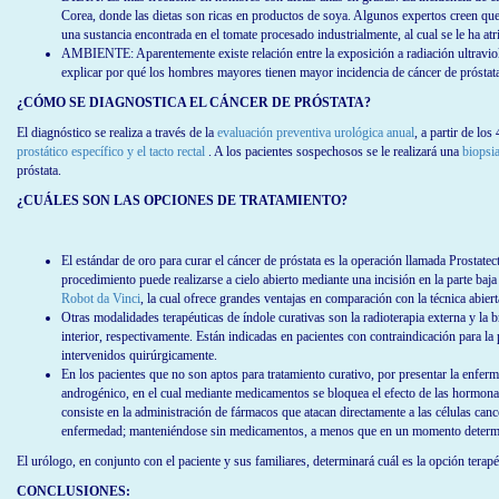
número de familiares y consanguinidad (padre, hermano).
RAZA: Por causa aún no bien aclarada, los hombres de raza negra tienen mayor riesg
DIETA: Es más frecuente en hombres con dietas altas en grasas. La incidencia de c
Corea, donde las dietas son ricas en productos de soya. Algunos expertos creen que l
una sustancia encontrada en el tomate procesado industrialmente, al cual se le ha atr
AMBIENTE: Aparentemente existe relación entre la exposición a radiación ultraviole
explicar por qué los hombres mayores tienen mayor incidencia de cáncer de próstat
¿CÓMO SE DIAGNOSTICA EL CÁNCER DE PRÓSTATA?
El diagnóstico se realiza a través de la
evaluación preventiva urológica
anual
, a partir de los
prostático específico y el tacto rectal
. A los pacientes sospechosos se le realizará una
biopsia
próstata.
¿CUÁLES SON LAS OPCIONES DE TRATAMIENTO?
El estándar de oro para curar el cáncer de próstata es la operación llamada Prostate
procedimiento puede realizarse a cielo abierto mediante una incisión en la parte baj
Robot da Vinci
, la cual ofrece grandes ventajas en comparación con la técnica abiert
Otras modalidades terapéuticas de índole curativas son la radioterapia externa y la b
interior, respectivamente. Están indicadas en pacientes con contraindicación para la
intervenidos quirúrgicamente.
En los pacientes que no son aptos para tratamiento curativo, por presentar la enfer
androgénico, en el cual mediante medicamentos se bloquea el efecto de las hormonas 
consiste en la administración de fármacos que atacan directamente a las células canc
enfermedad; manteniéndose sin medicamentos, a menos que en un momento determin