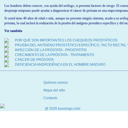
El urólogo, en conjunto con el paciente y sus familiares, determinará cuál es la opción terapé
CONCLUSIONES:
Los hombres deben conocer, con ayuda del urólogo, si presenta factores de riesgo. El consum
despistaje temprano puede ayudar a diagnosticar el cáncer de próstata en una etapa temprana
Si usted tiene 40 años de edad o más, aunque no presente ningún síntoma, acuda a su urólog
próstata, la cual inclurá la realización de la prueba del antígeno prostático específico y del 
Ver también
POR QUÉ SON IMPORTANTES LOS CHEQUEOS PROSTÁTICOS
PRUEBA DEL ANTÍGENO PROSTÁTICO ESPECÍFICO, TACTO RECTAL 
INFECCIÓN DE LA PRÓSTATA - PROSTATITIS
CRECIMIENTO DE LA PRÓSTATA - TRATAMIENTO
CÁNCER DE PRÓSTATA
DEFICIENCIA ANDROGÉNICA EN EL HOMBRE MADURO
Quiénes somos
Mapa del sitio
Contacto
@ 2026 tuurologo.com