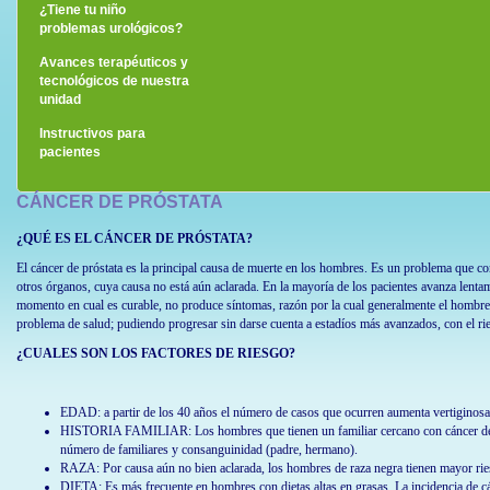
¿Eres hombre?
¿Tiene tu niño
problemas urológicos?
Avances terapéuticos y
tecnológicos de nuestra
unidad
Instructivos para
pacientes
CÁNCER DE PRÓSTATA
¿QUÉ ES EL CÁNCER DE PRÓSTATA?
El cáncer de próstata es la principal causa de muerte en los hombres. Es un problema que cons
otros órganos, cuya causa no está aún aclarada. En la mayoría de los pacientes avanza lentam
momento en cual es curable, no produce síntomas, razón por la cual generalmente el hombre 
problema de salud; pudiendo progresar sin darse cuenta a estadíos más avanzados, con el ri
¿CUALES SON LOS FACTORES DE RIESGO?
EDAD: a partir de los 40 años el número de casos que ocurren aumenta vertiginosa
HISTORIA FAMILIAR: Los hombres que tienen un familiar cercano con cáncer de pró