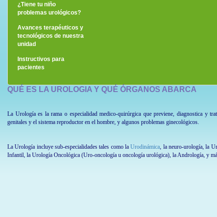
¿Tiene tu niño
problemas urológicos?
Avances terapéuticos y
tecnológicos de nuestra
unidad
Instructivos para
pacientes
QUÉ ES LA UROLOGIA Y QUÉ ÓRGANOS ABARCA
La Urología es la rama o especialidad medico-quirúrgica que previene, diagnostica y trat
genitales y el sistema reproductor en el hombre, y algunos problemas ginecológicos.
La Urología incluye sub-especialidades tales como la
Urodinámica
, la neuro-urología, la 
Infantil, la Urología Oncológica (Uro-oncología u oncología urológica), la Andrología, y m