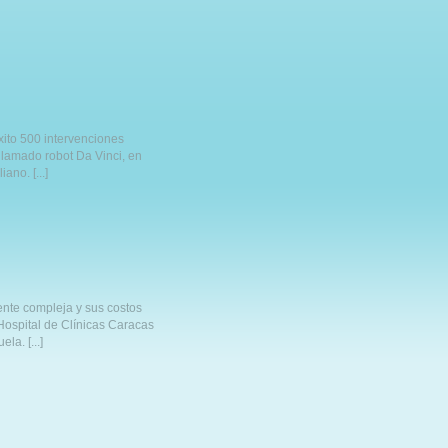
ito 500 intervenciones
 llamado robot Da Vinci, en
ano. [...]
mente compleja y sus costos
 Hospital de Clínicas Caracas
a. [...]