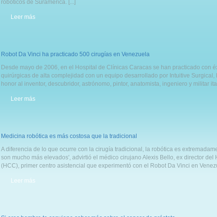
robóticos de Suramérica. [...]
Leer más
Robot Da Vinci ha practicado 500 cirugías en Venezuela
Desde mayo de 2006, en el Hospital de Clínicas Caracas se han practicado con éx
quirúrgicas de alta complejidad con un equipo desarrollado por Intuitive Surgical,
honor al inventor, descubridor, astrónomo, pintor, anatomista, ingeniero y militar itali
Leer más
Medicina robótica es más costosa que la tradicional
A diferencia de lo que ocurre con la cirugía tradicional, la robótica es extremada
son mucho más elevados', advirtió el médico cirujano Alexis Bello, ex director del
(HCC), primer centro asistencial que experimentó con el Robot Da Vinci en Venezuel
Leer más