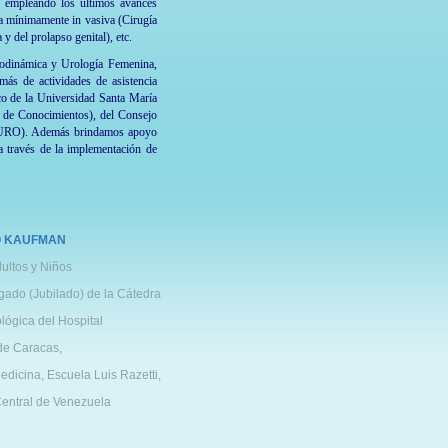
 , empleando los últimos avances
ía mínimamente in vasiva (Cirugía
y del prolapso genital), etc.
Urodinámica y Urología Femenina,
más de actividades de asistencia
co de la Universidad Santa María
 de Conocimientos), del Consejo
VEURO). Además brindamos apoyo
a través de la implementación de
O KAUFMAN
ultos y Niños
gado (Jubilado) de la Cátedra
lógica del Hospital
 de Caracas,
edicina, Escuela Luis Razetti,
entral de Venezuela