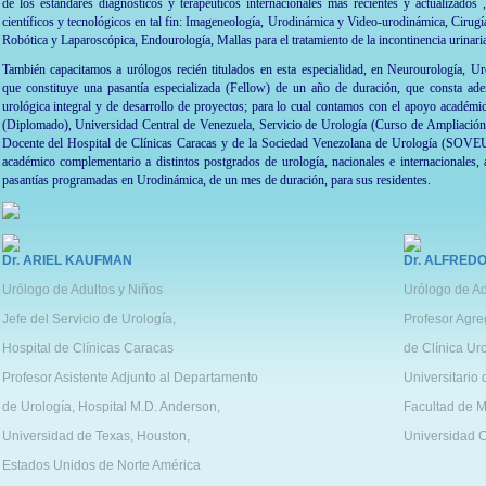
de los estándares diagnósticos y terapéuticos internacionales más recientes y actualizados
científicos y tecnológicos en tal fin: Imageneología, Urodinámica y Video-urodinámica, Cirug
Robótica y Laparoscópica, Endourología, Mallas para el tratamiento de la incontinencia urinaria 
También capacitamos a urólogos recién titulados en esta especialidad, en Neurourología, 
que constituye una pasantía especializada (Fellow) de un año de duración, que consta ade
urológica integral y de desarrollo de proyectos; para lo cual contamos con el apoyo académi
(Diplomado), Universidad Central de Venezuela, Servicio de Urología (Curso de Ampliación
Docente del Hospital de Clínicas Caracas y de la Sociedad Venezolana de Urología (SO
académico complementario a distintos postgrados de urología, nacionales e internacionales, 
pasantías programadas en Urodinámica, de un mes de duración, para sus residentes.
Dr. ARIEL KAUFMAN
Dr. ALFRED
Urólogo de Adultos y Niños
Urólogo de Ad
Jefe del Servicio de Urología,
Profesor Agre
Hospital de Clínicas Caracas
de Clínica Uro
Profesor Asistente Adjunto al Departamento
Universitario
de Urología, Hospital M.D. Anderson,
Facultad de M
Universidad de Texas, Houston,
Universidad C
Estados Unidos de Norte América