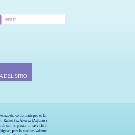
A DEL SITIO
Venezuela, conformada por el Dr.
r. Rafael Paz Álvarez (Adjunto ?
de ser, es prestar un servicio al
ológicas; para lo cual nos valemos