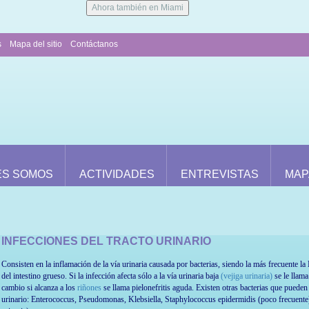
Ahora también en Miami
s
Mapa del sitio
Contáctanos
ES SOMOS
ACTIVIDADES
ENTREVISTAS
MAP
INFECCIONES DEL TRACTO URINARIO
Consisten en la inflamación de la vía urinaria causada por bacterias, siendo la más frecuente la 
del intestino grueso. Si la infección afecta sólo a la vía urinaria baja
(vejiga urinaria)
se le llama
cambio si alcanza a los
riñones
se llama pielonefritis aguda. Existen otras bacterias que pueden 
urinario: Enterococcus, Pseudomonas, Klebsiella, Staphylococcus epidermidis (poco frecuente) 