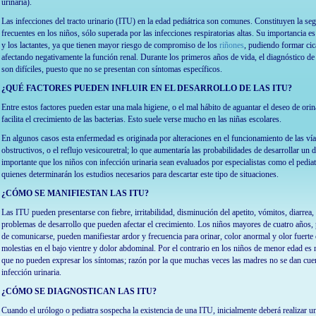
urinaria).
Las infecciones del tracto urinario (ITU) en la edad pediátrica son comunes. Constituyen la se
frecuentes en los niños, sólo superada por las infecciones respiratorias altas. Su importancia es
y los lactantes, ya que tienen mayor riesgo de compromiso de los
riñones
, pudiendo formar cic
afectando negativamente la función renal. Durante los primeros años de vida, el diagnóstico de l
son difíciles, puesto que no se presentan con síntomas específicos.
¿QUÉ FACTORES PUEDEN INFLUIR EN EL DESARROLLO DE LAS ITU?
Entre estos factores pueden estar una mala higiene, o el mal hábito de aguantar el deseo de ori
facilita el crecimiento de las bacterias. Esto suele verse mucho en las niñas escolares.
En algunos casos esta enfermedad es originada por alteraciones en el funcionamiento de las ví
obstructivos, o el reflujo vesicouretral; lo que aumentaría las probabilidades de desarrollar un 
importante que los niños con infección urinaria sean evaluados por especialistas como el pediatr
quienes determinarán los estudios necesarios para descartar este tipo de situaciones.
¿CÓMO SE MANIFIESTAN LAS ITU?
Las ITU pueden presentarse con fiebre, irritabilidad, disminución del apetito, vómitos, diarrea, 
problemas de desarrollo que pueden afectar el crecimiento. Los niños mayores de cuatro años, 
de comunicarse, pueden manifiestar ardor y frecuencia para orinar, color anormal y olor fuerte d
molestias en el bajo vientre y dolor abdominal. Por el contrario en los niños de menor edad es m
que no pueden expresar los síntomas; razón por la que muchas veces las madres no se dan cuent
infección urinaria.
¿CÓMO SE DIAGNOSTICAN LAS ITU?
Cuando el urólogo o pediatra sospecha la existencia de una ITU, inicialmente deberá realizar 