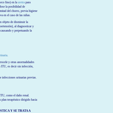
eco fino) en la
uretra
para
dose la posibilidad de
mitad del chorro, previa higiene
va en el caso de las niñas.
n objeto de disminuir la
pertensión), al diagnosticar y
 causando y perpetuando la
rinaria
.
terocele y otras anormalidades
a ITU, es decir sin infección,
e infecciones urinarias previas.
 ITU, como el daño renal.
u plan terapéutico dirigido hacia
STICA Y SE TRATA A