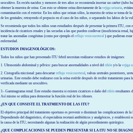
urocultivo. En recién nacidos y menores de tres años se recomienda insertar un catéter (tubo hu
obtener la muestra de orina. Con esto se obtiene orina directamente de la
vejiga urinaria
, evitán
contaminación con el exterior. En los niños que orinan sólos, la muestra de orina se toma de la 
de los genitales; retrayendo el prepucio en el caso de los niños, o separando los labios de la vul
Se recomienda que todos los niños sean estudiados después de presentar la primera ITU, con e
incidencia de cicatrices renales y las secuelas a las que pueden conllevar (insuficiencia renal, hi
tratar las anomalías congénitas (como por ejemplo el
reflujo vesicoureteral
) que pudieran estar
enfermedad.
ESTUDIOS IMAGENOLÓGICOS:
Todos los niños que han presentado ITU febril necesitan realizarse estudios de imágenes:
1. Ultrasonido abdominal y pélvico: para buscar anormalidades a nivel del
riñón
y/o la
vejiga u
2. Cistografía miccional: para descartar
reflujo vesicoureteral
, valvas uretrales posteriores, ure
urinarias. Este estudio debe realizarse con la orina estérile después de recibir tratamiento para l
verificada mediante un urocultivo.
3.- Gammagrama renal: Este estudio muestra si existen cicatrices o daño del
riñón
resultantes d
Así mismo se utiliza para demostrar la función real de los riñones.
¿EN QUE CONSISTE EL TRATMIENTO DE LAS ITU?
El objetivo principal del tratamiento oportuno es prevenir o disminuir las complicaciones de la
Dependiendo del diagnóstico, el especialista recetará antibióticos y analgésicos, y establecerá s
la causa de la ITU; necesitando algunas la realización de algún procedimiento quirúrgico.
¿QUE COMPLICACIONES SE PUEDEN PRESENTAR SI LA ITU NO SE DIAGNO