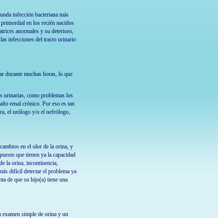
gunda infección bacteriana más
 primordial en los recién nacidos
atrices anormales y su deterioro,
as infecciones del tracto urinario
nar durante muchas horas, lo que
as urinarias, como problemas los
daño renal crónico. Por eso es tan
a, el urólogo y/o el nefrólogo,
cambios en el olor de la orina, y
puesto que tienen ya la capacidad
e la orina, incontinencia,
ás difícil detectar el problema ya
a de que su hijo(a) tiene una
un examen simple de orina y un