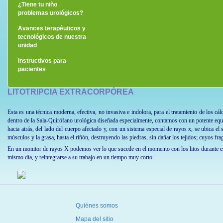
¿Eres hombre?
¿Tiene tu niño
problemas urológicos?
Avances terapéuticos y
tecnológicos de nuestra
unidad
Instructivos para
pacientes
LITOTRIPCIA EXTRACORPÓREA
Esta es una técnica moderna, efectiva, no invasiva e indolora, para el tratamiento de los c
dentro de la Sala-Quirófano urológica diseñada especialmente, contamos con un potente equip
hacia atrás, del lado del cuerpo afectado y, con un sistema especial de rayos x, se ubica el s
músculos y la grasa, hasta el riñón, destruyendo las piedras, sin dañar los tejidos; cuyos fr
En un monitor de rayos X podemos ver lo que sucede en el momento con los litos durante e
mismo día, y reintegrarse a su trabajo en un tiempo muy corto.