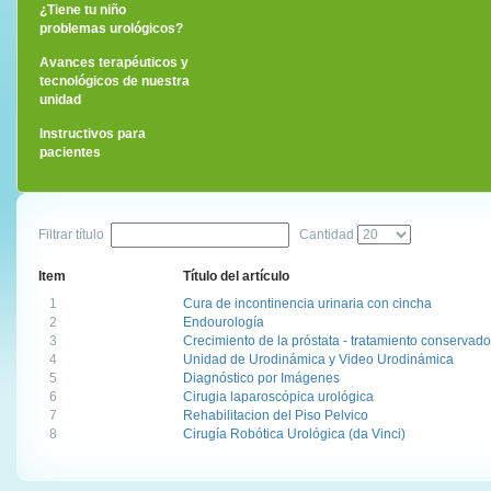
¿Tiene tu niño
problemas urológicos?
Avances terapéuticos y
tecnológicos de nuestra
unidad
Instructivos para
pacientes
Filtrar título
Cantidad
Item
Título del artículo
1
Cura de incontinencia urinaria con cincha
2
Endourología
3
Crecimiento de la próstata - tratamiento conservado
4
Unidad de Urodinámica y Video Urodinámica
5
Diagnóstico por Imágenes
6
Cirugia laparoscópica urológica
7
Rehabilitacion del Piso Pelvico
8
Cirugía Robótica Urológica (da Vinci)