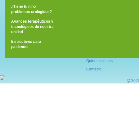
¿Eres mujer?
¿Eres hombre?
¿Tiene tu niño
problemas urológicos?
Avances terapéuticos y
tecnológicos de nuestra
unidad
Instructivos para
pacientes
Quiénes somos
Contacto
@ 2026